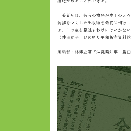
接確かめることができる。
著者らは、彼らの物語が本土の人々
賛辞をつくした出版物を最初に刊行し
き、この点を見逃すわけにはいかない
（仲田晃子・ひめゆり平和祈念資料館
川満彰・林博史著『沖縄県知事 島田叡