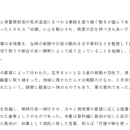
と県警察部長の荒井退造にまつわる事跡を語り継ぐ動きが盛んであ
ったとされる「功績」に心を動かされ、敬愛の念を持つ方も多いだ
事の全体像を、当時の新聞や行政の動向を示す資料などを駆使して
切り取りや都合の良い解釈によって成り立っていることを指摘し、
。
の要請によって行われた。足手まといとなる者の移動が目的で、県
厳重に取り締まった。地域に残された人々は戦闘のさなか、５月末
れたという。疎開と動員は一体のものでもあり、軍の意向であった
を改編し、戦時行政へ移行させ、次々と現地軍の要請に応じる措置
れた歯車としてのものであった。本書は資料編に島田が出した訓示
た島田が、知事として県民に発した言葉、例えば「竹槍や鍬を使っ