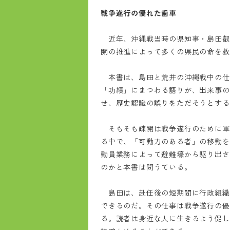
戦争遂行の優れた歯車
近年、沖縄戦当時の県知事・島田叡
開の推進によって多くの県民の命を救
本書は、島田と荒井の沖縄戦中の仕
「功績」にまつわる語りが、出来事の
せ、歴史認識の誤りをただそうとする
そもそも疎開は戦争遂行のために軍
る中で、「可動力のある者」の移動を
動員業務によって避難壕から駆り出さ
のかと本書は問うている。
島田は、赴任後の短期間に行政組織
できるのだ。その仕事は戦争遂行の優
る。読者は身近な人に生きるよう促し