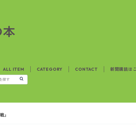
の本
ALL ITEM
CATEGORY
CONTACT
新聞購読は
戦』