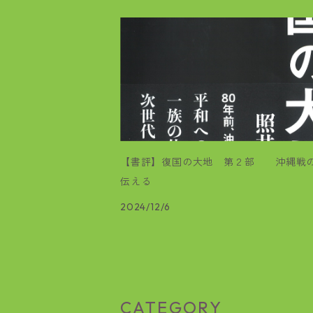
【書評】復国の大地 第２部 沖縄戦
伝える
2024/12/6
CATEGORY