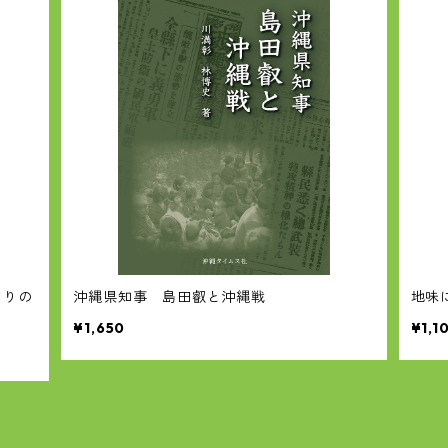
わりの
沖縄県知事 島田叡と沖縄戦
地味
¥1,650
¥1,1