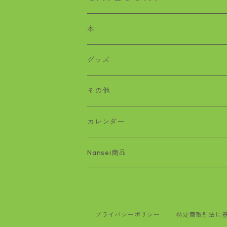
本
歴史
グッズ
沖縄戦
おばぁタイムス
その他
絵本
ワラビー
カレンダー
基地問題
Nansei商品
空手
マンガ
プライバシーポリシー
特定商取引法に