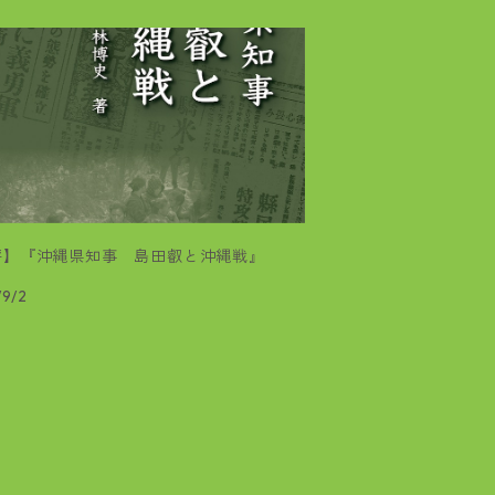
評】『沖縄県知事 島田叡と沖縄戦』
/9/2