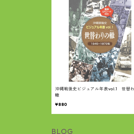
沖縄戦後史ビジュアル年表vol.1 世替
轍
¥880
BLOG