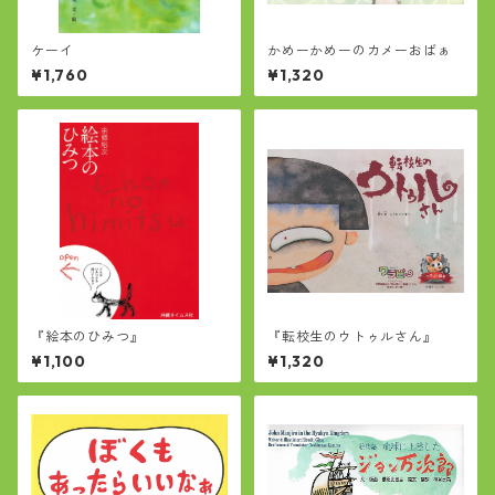
ケーイ
かめーかめーのカメーおばぁ
¥1,760
¥1,320
『絵本のひみつ』
『転校生のウトゥルさん』
¥1,100
¥1,320