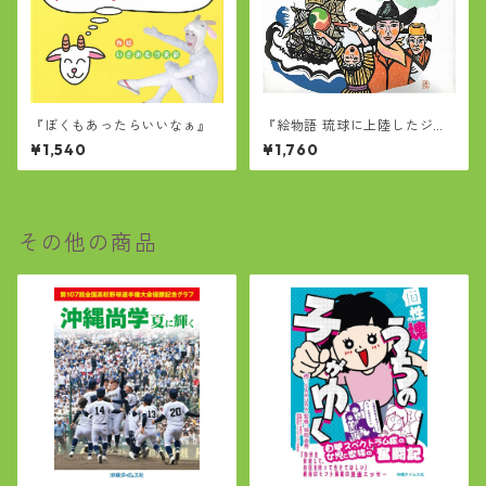
『ぼくもあったらいいなぁ』
『絵物語 琉球に上陸したジョ
ン万次郎』
¥1,540
¥1,760
その他の商品