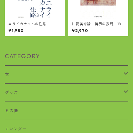
ニライカナイへの往路
沖縄美術論 境界の表現 187
2—2022
¥1,980
¥2,970
CATEGORY
本
歴史
グッズ
沖縄戦
おばぁタイムス
その他
絵本
ワラビー
カレンダー