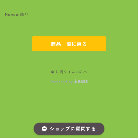
基地問題
Nansei商品
空手
商品一覧に戻る
マンガ
文学
© 沖縄タイムスの本
Powered by
政治・経済
自然
医療
ショップに質問する