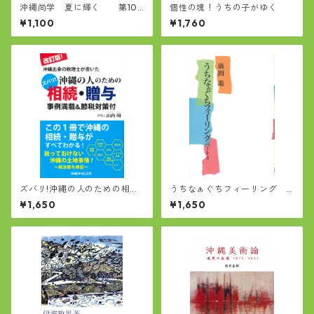
沖縄尚学 夏に輝く 第107
個性の塊！うちの子がゆく
回全国高校野球選手権大会優
¥1,100
¥1,760
勝記念グラフ
ズバリ!沖縄の人のための相
うちなぁぐちフィーリング
続・贈与
パート4(著者 儀間進)
¥1,650
¥1,650