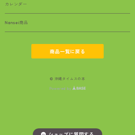
絵本
ワラビー
カレンダー
基地問題
Nansei商品
空手
商品一覧に戻る
マンガ
文学
© 沖縄タイムスの本
Powered by
政治・経済
自然
医療
ショップに質問する