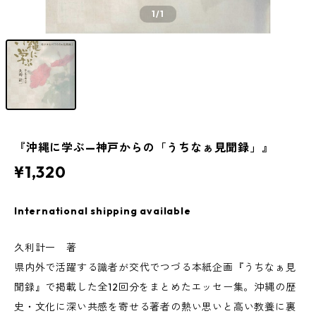
1
/1
『沖縄に学ぶ—神戸からの「うちなぁ見聞録」』
¥1,320
International shipping available
久利計一 著
県内外で活躍する識者が交代でつづる本紙企画『うちなぁ見
聞録』で掲載した全12回分をまとめたエッセー集。沖縄の歴
史・文化に深い共感を寄せる著者の熱い思いと高い教養に裏