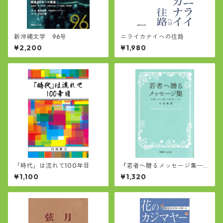
新沖縄文学 96号
ニライカナイへの往路
¥2,200
¥1,980
「時代」は流れて100年目
『若者へ贈るメッセージ集─
沖縄、キリスト教、平和をベ
¥1,100
¥1,320
ースに』