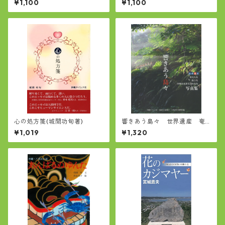
¥1,100
¥1,100
心の処方箋(城間功旬著)
響きあう島々 世界遺産 奄
美大島、徳之島、沖縄島北部
¥1,019
¥1,320
及び西表島 写真集