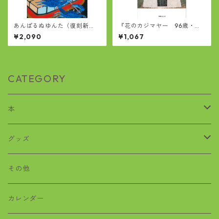
あんぱるぬゆんた（復刻新
『花のカジマヤー 96歳・泣
版）
き笑いの独り言』
¥2,090
¥1,067
CATEGORY
本
歴史
グッズ
沖縄戦
おばぁタイムス
その他
絵本
ワラビー
カレンダー