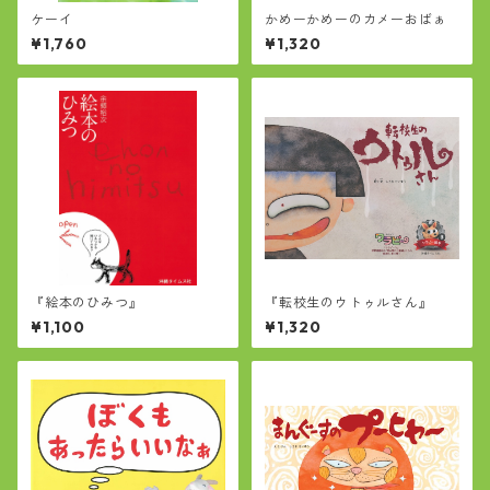
ケーイ
かめーかめーのカメーおばぁ
¥1,760
¥1,320
『絵本のひみつ』
『転校生のウトゥルさん』
¥1,100
¥1,320