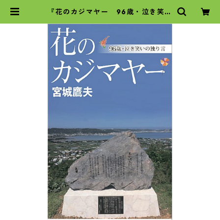
『花のカジマヤー 96歳・泣き笑い
の独り言』 | 沖縄タイムスの本