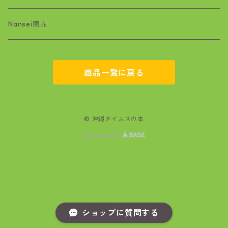
基地問題
Nansei商品
空手
商品一覧に戻る
マンガ
文学
© 沖縄タイムスの本
Powered by
政治・経済
自然
医療
ショップに質問する