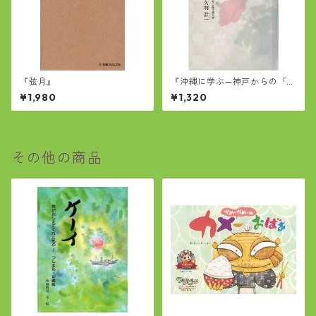
『弦月』
『沖縄に学ぶ—神戸からの「う
ちなぁ見聞録」』
¥1,980
¥1,320
その他の商品