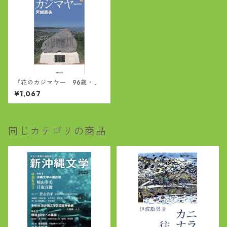
『花のカジマヤー 96歳・泣
き笑いの独り言』
¥1,067
同じカテゴリの商品