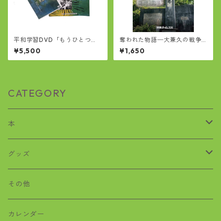
平和学習DVD「もうひとつの
奪われた物語─大兼久の戦争
沖縄戦記」
犠牲者たち
¥5,500
¥1,650
CATEGORY
本
歴史
グッズ
沖縄戦
おばぁタイムス
その他
絵本
ワラビー
カレンダー