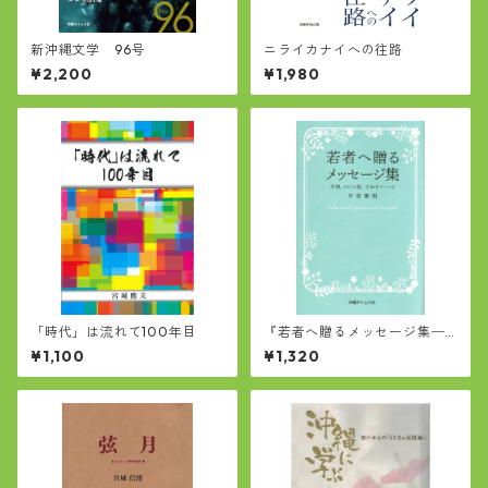
新沖縄文学 96号
ニライカナイへの往路
¥2,200
¥1,980
「時代」は流れて100年目
『若者へ贈るメッセージ集─
沖縄、キリスト教、平和をベ
¥1,100
¥1,320
ースに』