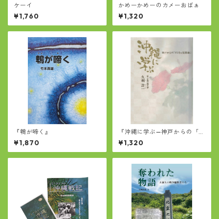
ケーイ
かめーかめーのカメーおばぁ
¥1,760
¥1,320
『鵯が啼く』
『沖縄に学ぶ—神戸からの「う
ちなぁ見聞録」』
¥1,870
¥1,320