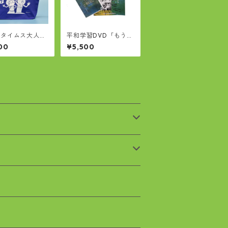
ぁタイムス大人買
平和学習DVD「もうひ
ッグ
とつの沖縄戦記」
00
¥5,500