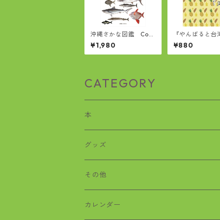
沖縄さかな図鑑 Com
『やんばると台
mercial Fishes and S
桜大学やんばる
¥1,980
¥880
hellfishes of Okinaw
レット3
a
CATEGORY
本
歴史
グッズ
沖縄戦
おばぁタイムス
その他
絵本
ワラビー
カレンダー