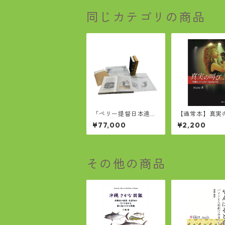
同じカテゴリの商品
「ペリー提督日本遠征
【通常本】真実
記」完全復刻版
び 沖縄ロック
¥77,000
¥2,200
Marie自伝
その他の商品