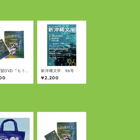
習DVD「もうひ
新沖縄文学 96号
の沖縄戦記」
00
¥2,200