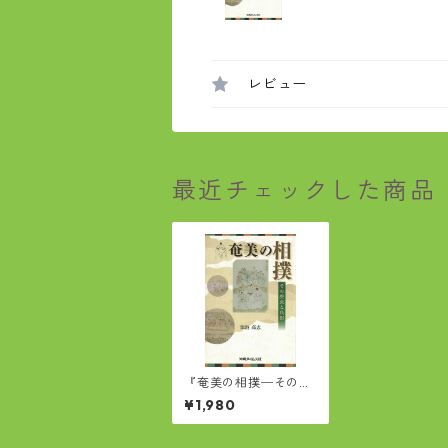
レビュー
最近チェックした商品
『奄美の相撲─その歴
史と民俗』
¥1,980