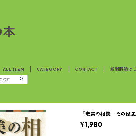
の本
ALL ITEM
CATEGORY
CONTACT
新聞購読は
『奄美の相撲─その歴
¥1,980