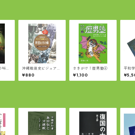
の叫
沖縄戦後史ビジュアル
さきがけ！歴男塾④
平和学
の女王
年表vol.1 世替わりの
とつ
¥880
¥1,100
¥5,5
轍