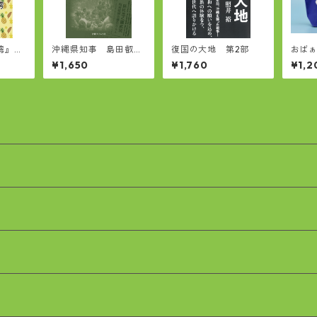
湾』名
沖縄県知事 島田叡と
復国の大地 第2部
おば
ブック
沖縄戦
いバ
¥1,650
¥1,760
¥1,2