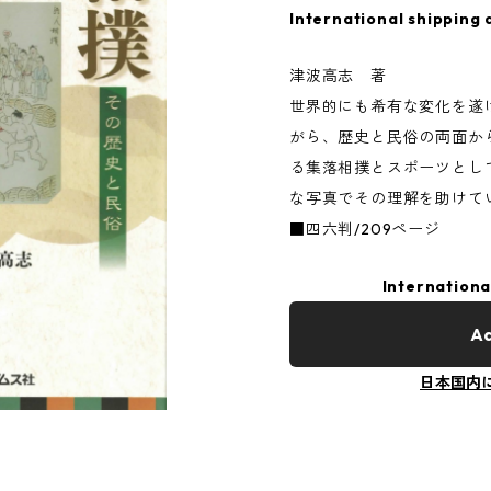
International shipping 
津波高志 著
世界的にも希有な変化を遂
がら、歴史と民俗の両面か
る集落相撲とスポーツとし
な写真でその理解を助けて
■四六判/209ページ
Internationa
Ad
日本国内