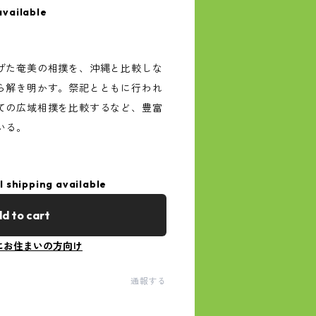
available
げた奄美の相撲を、沖縄と比較しな
ら解き明かす。祭祀とともに行われ
ての広域相撲を比較するなど、豊富
いる。
l shipping available
d to cart
にお住まいの方向け
通報する