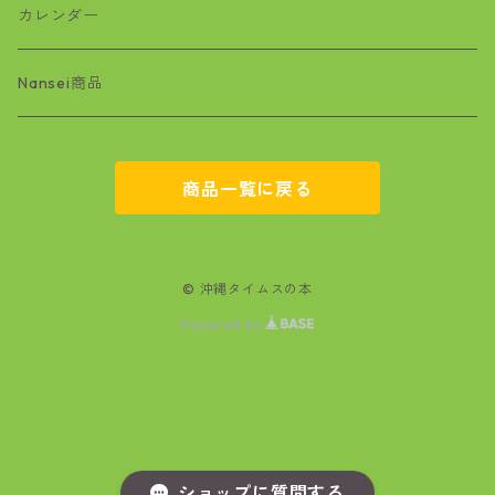
絵本
ワラビー
カレンダー
基地問題
Nansei商品
空手
商品一覧に戻る
マンガ
文学
© 沖縄タイムスの本
Powered by
政治・経済
自然
医療
ショップに質問する