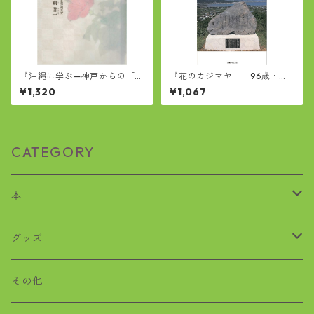
『沖縄に学ぶ—神戸からの「う
『花のカジマヤー 96歳・泣
ちなぁ見聞録」』
き笑いの独り言』
¥1,320
¥1,067
CATEGORY
本
歴史
グッズ
沖縄戦
おばぁタイムス
その他