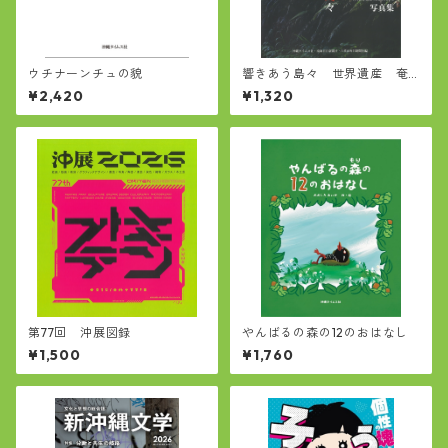
ウチナーンチュの貌
響きあう島々 世界遺産 奄
美大島、徳之島、沖縄島北部
¥2,420
¥1,320
及び西表島 写真集
第77回 沖展図録
やんばるの森の12のおはなし
¥1,500
¥1,760