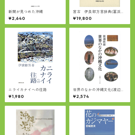
新聞が見つめた沖縄
宮古 伊良部方言辞典(冨浜定
吉著)
¥2,640
¥19,800
ニライカナイへの往路
世界のなかの沖縄文化(渡辺欣
雄)
¥1,980
¥2,574