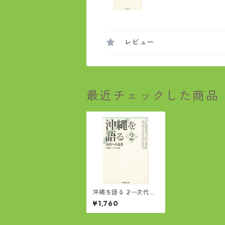
レビュー
最近チェックした商品
沖縄を語る 2─次代へ
の伝言
¥1,760