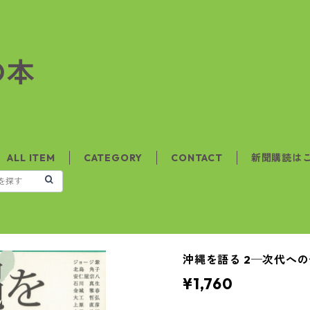
の本
ALL ITEM
CATEGORY
CONTACT
新聞購読は
沖縄を語る 2─次代へ
¥1,760