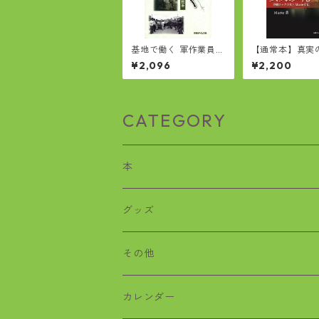
基地で働く 軍作業員の
【通常本】真実
戦後（沖縄タイムス中
び 沖縄ロック
¥2,096
¥2,200
部支社編集部）
Marie自伝
CATEGORY
本
歴史
グッズ
沖縄戦
おばぁタイムス
その他
絵本
ワラビー
カレンダー