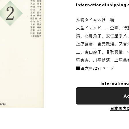
International shipping 
沖縄タイムス社 編
大型インタビュー企画、待
紫、北島角子、安仁屋宗八
上原直彦、吉元政矩、又吉
三、吉田妙子、目取真俊、
堅実吉、川平朝清、上原美
■四六判/291ページ
Internationa
Ad
日本国内