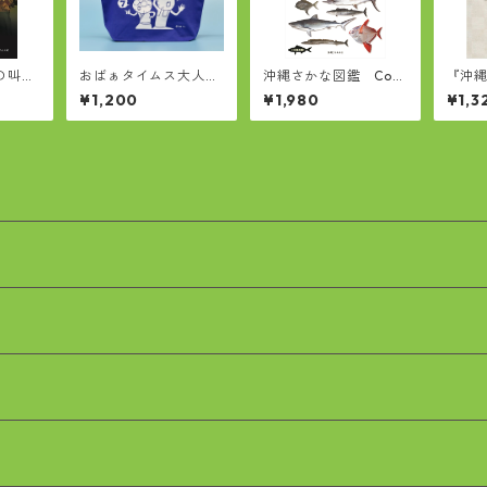
の叫
おばぁタイムス大人買
沖縄さかな図鑑 Com
『沖
の女王
いバッグ
mercial Fishes and S
らの
¥1,200
¥1,980
¥1,3
hellfishes of Okinaw
録」
a