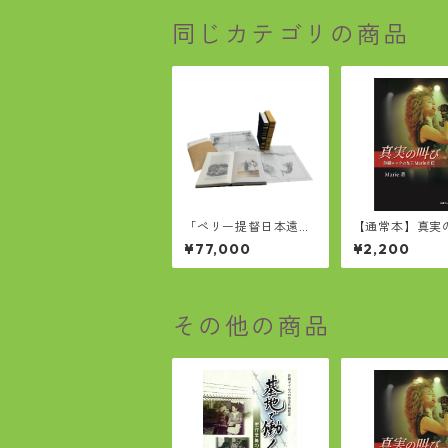
同じカテゴリの商品
「ペリー提督日本遠征
【通常本】真実
記」完全復刻版
び 沖縄ロック
¥77,000
¥2,200
Marie自伝
その他の商品