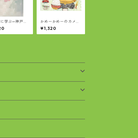
縄に学ぶ—神戸か
かめーかめーのカメー
「うちなぁ見聞
おばぁ
20
¥1,320
』