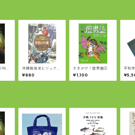
の叫
沖縄戦後史ビジュアル
さきがけ！歴男塾④
平和学
の女王
年表vol.1 世替わりの
とつ
¥880
¥1,100
¥5,5
轍