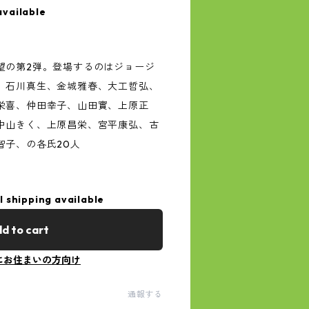
available
望の第2弾。登場するのはジョージ
、石川真生、金城雅春、大工哲弘、
栄喜、仲田幸子、山田實、上原正
中山きく、上原昌栄、宮平康弘、古
智子、の各氏20人
l shipping available
d to cart
にお住まいの方向け
通報する