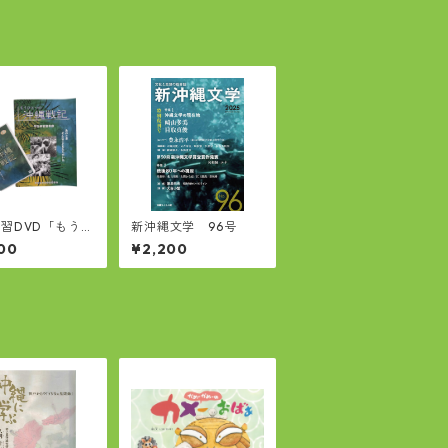
習DVD「もうひ
新沖縄文学 96号
の沖縄戦記」
00
¥2,200