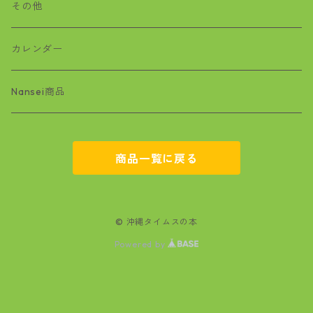
沖縄戦
おばぁタイムス
その他
絵本
ワラビー
カレンダー
基地問題
Nansei商品
空手
商品一覧に戻る
マンガ
文学
© 沖縄タイムスの本
Powered by
政治・経済
自然