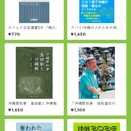
タイムス文芸叢書03 『燠火
ズバリ!沖縄の人のための相
(おきび)/鱗啾(りんしゅう)』
続・贈与
¥770
¥1,650
竹本真雄 著
沖縄県知事 島田叡と沖縄戦
『沖縄県知事 翁長雄志の
「言葉」』
¥1,650
¥1,100