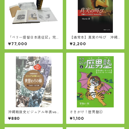
「ペリー提督日本遠征記」完
【通常本】真実の叫び 沖縄
全復刻版
ロックの女王Marie自伝
¥77,000
¥2,200
沖縄戦後史ビジュアル年表vol.
さきがけ！歴男塾④
1 世替わりの轍
¥880
¥1,100