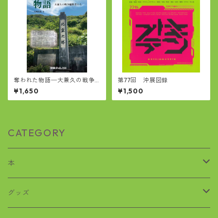
奪われた物語─大兼久の戦争
第77回 沖展図録
犠牲者たち
¥1,650
¥1,500
CATEGORY
本
歴史
グッズ