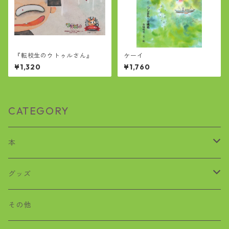
『転校生のウトゥルさん』
ケーイ
¥1,320
¥1,760
CATEGORY
本
歴史
グッズ
沖縄戦
おばぁタイムス
その他