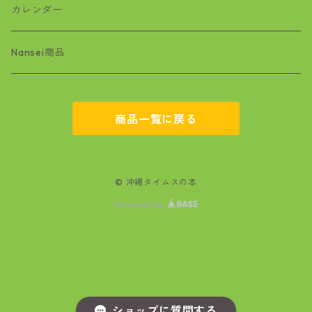
絵本
ワラビー
カレンダー
基地問題
Nansei商品
空手
商品一覧に戻る
マンガ
文学
© 沖縄タイムスの本
Powered by
政治・経済
自然
医療
ショップに質問する