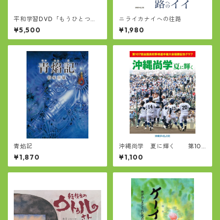
平和学習DVD「もうひとつの
ニライカナイへの往路
沖縄戦記」
¥5,500
¥1,980
青焰記
沖縄尚学 夏に輝く 第107
回全国高校野球選手権大会優
¥1,870
¥1,100
勝記念グラフ