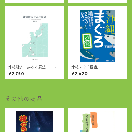
沖縄経済 歩みと展望 デ
沖縄まぐろ図鑑
ータ分析から見える実像
¥2,750
¥2,420
その他の商品