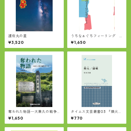
護佐丸の星
うちなぁぐちフィーリング
パート4(著者 儀間進)
¥3,520
¥1,650
奪われた物語─大兼久の戦争
タイムス文芸叢書03 『燠火
犠牲者たち
(おきび)/鱗啾(りんしゅう)』
¥1,650
¥770
竹本真雄 著