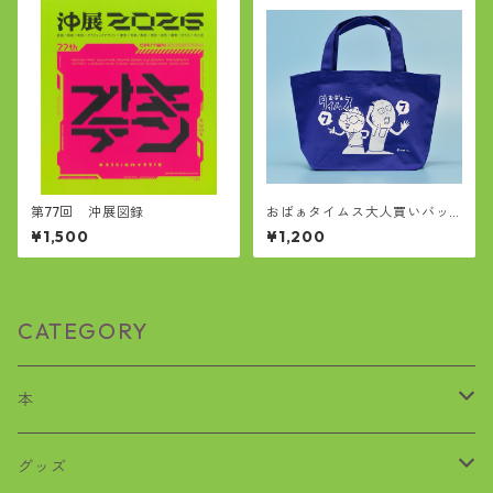
第77回 沖展図録
おばぁタイムス大人買いバッ
グ
¥1,500
¥1,200
CATEGORY
本
歴史
グッズ