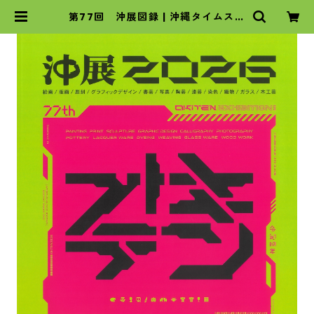
第77回 沖展図録 | 沖縄タイムスの
本