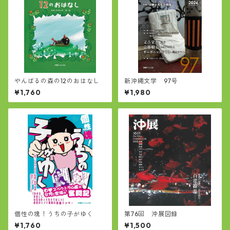
やんばるの森の12のおはなし
新沖縄文学 97号
¥1,760
¥1,980
個性の塊！うちの子がゆく
第76回 沖展図録
¥1,760
¥1,500