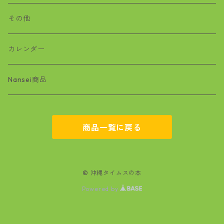
沖縄戦
おばぁタイムス
その他
絵本
ワラビー
カレンダー
基地問題
Nansei商品
空手
商品一覧に戻る
マンガ
文学
© 沖縄タイムスの本
Powered by
政治・経済