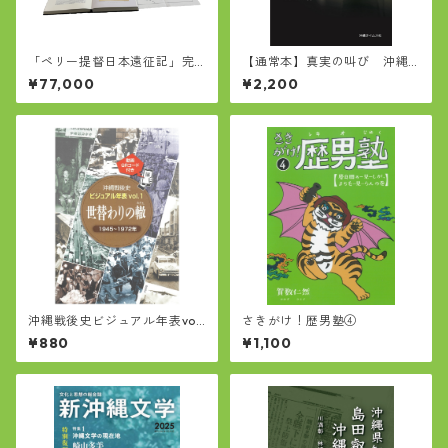
「ペリー提督日本遠征記」完
【通常本】真実の叫び 沖縄
全復刻版
ロックの女王Marie自伝
¥77,000
¥2,200
沖縄戦後史ビジュアル年表vol.
さきがけ！歴男塾④
1 世替わりの轍
¥880
¥1,100