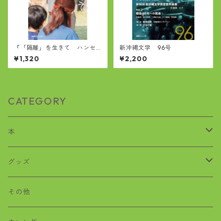
『「隔離」を生きて ハンセ
新沖縄文学 96号
ン病回復者の愛楽園ガイド』
¥1,320
¥2,200
CATEGORY
本
歴史
グッズ
沖縄戦
おばぁタイムス
その他