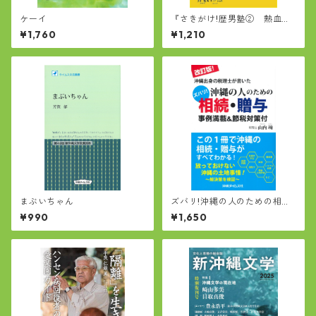
ケーイ
『さきがけ!歴男塾② 熱血ふ
くらしゃの巻』
¥1,760
¥1,210
まぶいちゃん
ズバリ!沖縄の人のための相
続・贈与
¥990
¥1,650