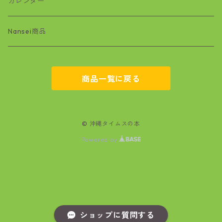
絵本
ワラビー
カレンダー
基地問題
Nansei商品
空手
商品一覧に戻る
マンガ
文学
© 沖縄タイムスの本
Powered by
政治・経済
自然
医療
ショップに質問する