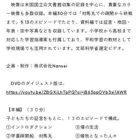
映像は米国国立公文書館収集の記録を中心に、貴重なカラ
ー映像も多数収録。本編30分では「対馬丸での疎開から終戦
まで」を13のエピソードでたどり、資料編では証言・地図・
年表・空中写真などを収録しています。小学校から高校まで
対応した学習指導案も付属しており、平和学習の教材として
学校現場でも活用されています。文部科学省選定ビデオ。
企画・制作：株式会社Nansei
DVDのダイジェスト版は、
https://youtu.be/ZBGXiLhTpPQ?si=jB63pp0Vb3xi1AWR
【本編】（３０分）
子どもたちの証言をもとに、１３のエピソードで構成。
①イントロダクション ⑧壕の生活
②学童疎開船 対馬丸 ⑨犠牲となった人々