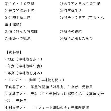
③１０・１０空襲 ⑩あるアメリカ兵の手記
④慶良間諸島上陸 ⑪収容所生活
⑤沖縄本島上陸 ⑫戦争マラリア（宮古・八
重山諸島）
⑥海に散った特攻隊 ⑬戦争の終結
⑦南部への撤退 ⑭戦争が残したもの
【資料編】
• 地図〔沖縄戦を歩く〕
• 年表〔沖縄戦略年表〕
• 写真〔沖縄戦を見る〕
• インタビュー動画〔沖縄戦を聞く〕
平良啓子さん 学童疎開船「対馬丸」生存者、元教員
知花朝子さん 元なごらん学徒隊（沖縄県立第三女高等女学
校）、元教員
中村文子さん 「１フィート運動の会」元事務局長