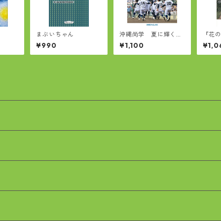
まぶいちゃん
沖縄尚学 夏に輝く
『花の
第107回全国高校野
歳・
¥990
¥1,100
¥1,0
球選手権大会優勝記念
言』
グラフ