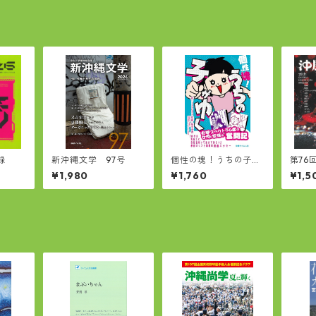
録
新沖縄文学 97号
個性の塊！うちの子が
第76
ゆく
¥1,980
¥1,760
¥1,5