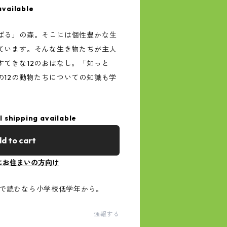
available
ばる」の森。そこには個性豊かな生
ています。そんな生き物たちが主人
すてきな12のおはなし。「知っと
の12の動物たちについての知識も学
l shipping available
d to cart
にお住まいの方向け
人で読むなら小学校低学年から。
通報する