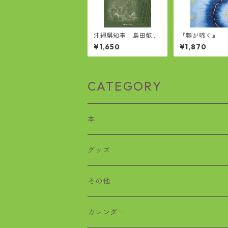
沖縄県知事 島田叡と
『鵯が啼く』
沖縄戦
¥1,650
¥1,870
CATEGORY
本
歴史
グッズ
沖縄戦
おばぁタイムス
その他
絵本
ワラビー
カレンダー