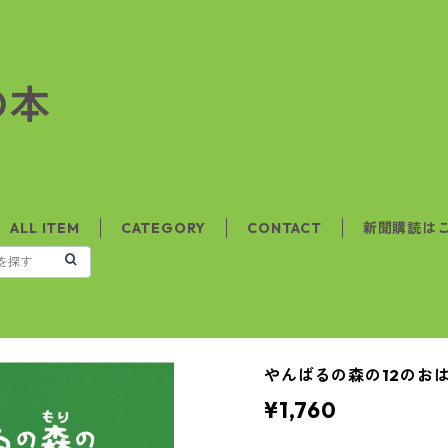
の本
ALL ITEM
CATEGORY
CONTACT
新聞購読は
やんばるの森の12のお
¥1,760