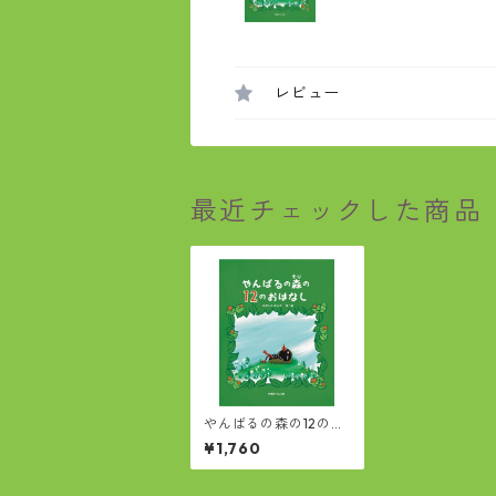
レビュー
最近チェックした商品
やんばるの森の12のお
はなし
¥1,760