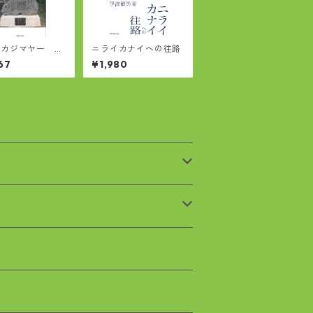
カジマヤー 96
ニライカナイへの往路
泣き笑いの独り
67
¥1,980