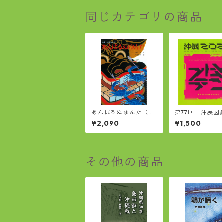
同じカテゴリの商品
あんぱるぬゆんた（復
第77回 沖展図
刻新版）
¥2,090
¥1,500
その他の商品