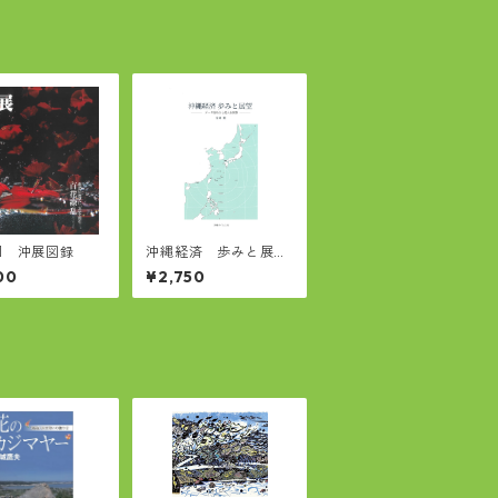
回 沖展図録
沖縄経済 歩みと展
望 データ分析から
00
¥2,750
見える実像