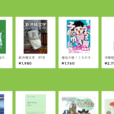
2のお
新沖縄文学 97号
個性の塊！うちの子が
沖縄
ゆく
望 
¥1,980
¥1,760
¥2,7
見え