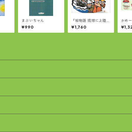
まぶいちゃん
『絵物語 琉球に上陸し
かめ
たジョン万次郎』
おば
¥990
¥1,760
¥1,3