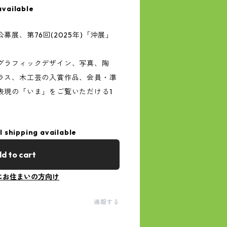
available
展、第76回(2025年)「沖展」
グラフィックデザイン、写真、陶
ラス、木工芸の入賞作品、会員・準
表現の「いま」をご覧いただける1
l shipping available
d to cart
にお住まいの方向け
通報する