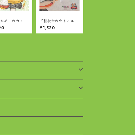
ーかめーのカメー
『転校生のウトゥルさ
ぁ
ん』
20
¥1,320