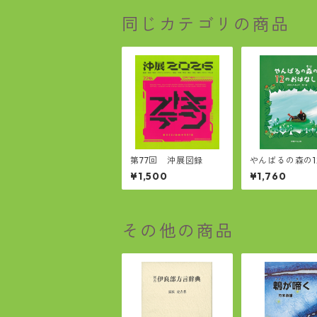
同じカテゴリの商品
第77回 沖展図録
やんばるの森の1
はなし
¥1,500
¥1,760
その他の商品