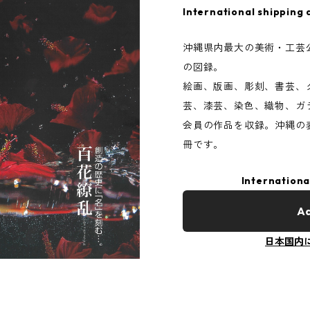
International shipping 
沖縄県内最大の美術・工芸公募
の図録。
絵画、版画、彫刻、書芸、
芸、漆芸、染色、織物、ガ
会員の作品を収録。沖縄の
冊です。
Internationa
Ad
日本国内