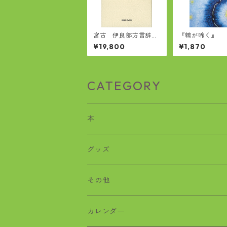
宮古 伊良部方言辞典
『鵯が啼く』
(冨浜定吉著)
¥19,800
¥1,870
CATEGORY
本
歴史
グッズ
沖縄戦
おばぁタイムス
その他
絵本
ワラビー
カレンダー