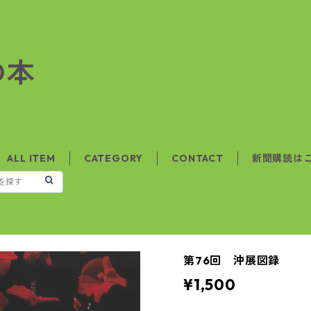
の本
ALL ITEM
CATEGORY
CONTACT
新聞購読は
第76回 沖展図録
¥1,500