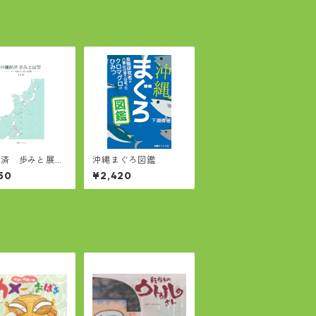
経済 歩みと展
沖縄まぐろ図鑑
データ分析から
50
¥2,420
る実像